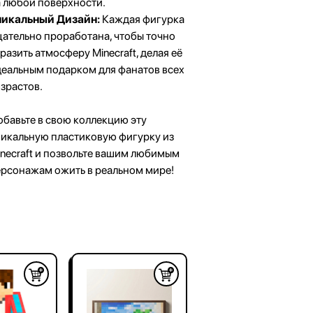
 любой поверхности.
никальный Дизайн:
Каждая фигурка
ательно проработана, чтобы точно
захстан
разить атмосферу Minecraft, делая её
еальным подарком для фанатов всех
зрастов.
бавьте в свою коллекцию эту
никальную пластиковую фигурку из
necraft и позвольте вашим любимым
ерсонажам ожить в реальном мире!