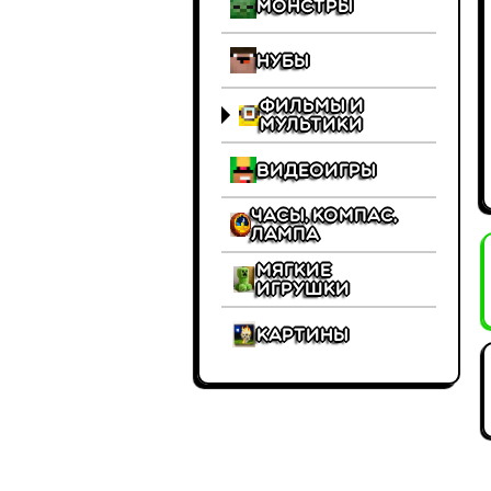
Монстры
Нубы
Фильмы и
Мультики
Видеоигры
Часы, Компас,
Лампа
Мягкие
игрушки
Картины