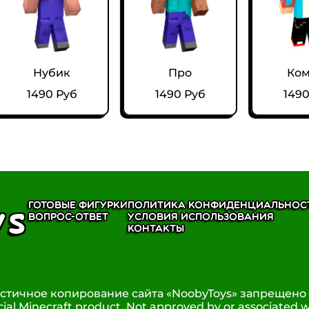
Нубик
Про
Ком
1490 Руб
1490 Руб
1490
ys
Готовые фигурки
Политика конфиденциальнос
Вопрос-ответ
Условия использования
Контакты
стичное копирование сайта «NoobyToys» запрещено ©
icial Minecraft product. Not approved by or associated 