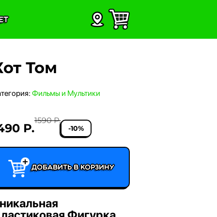
ет
Кот Том
атегория:
Фильмы и Мультики
1590 Р.
490 Р.
-10%
Добавить в корзину
никальная
ластиковая Фигурка