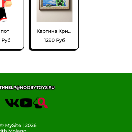
пот
Картина Крипер из Майнкрафт
 Руб
1290 Руб
ти
help@noobytoys.ru
 MySite | 2026
with Mojang