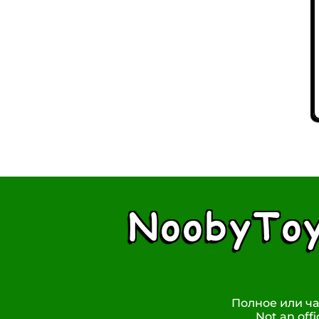
NoobyTo
Полное или ча
Not an off