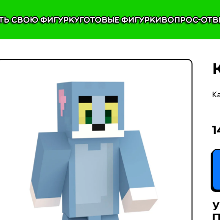
ть свою фигурку
Готовые фигурки
Вопрос-отв
К
1
У
П