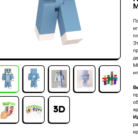
M
П
и
п
Э
пр
де
Mi
ил
В
пр
о
3D
яр
И
ра
и