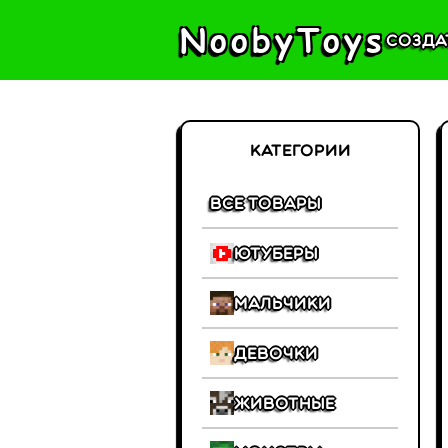
NoobyToys
Созда
Категории
Все товары
Ютуберы
Мальчики
Девочки
Животные