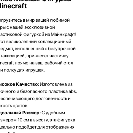
inecraft
огрузитесь в мир вашей любимой
гры с нашей эксклюзивной
ластиковой фигуркой из Майнкрафт!
тот великолепный коллекционный
едмет, выполненный с безупречной
тализацией, привнесет частичку
necraft прямо на ваш рабочий стол
и полку для игрушек.
ысокое Качество:
Изготовлена из
очного и безопасного пластика abs,
беспечивающего долговечность и
кость цветов.
деальный Размер:
С удобным
змером 10 см в высоту, эта фигурка
деально подойдет для отображения