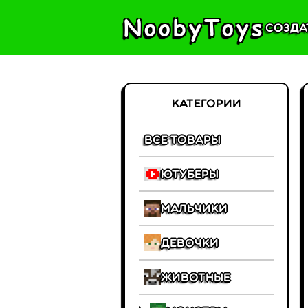
NoobyToys
Созда
Категории
Все товары
Ютуберы
Мальчики
Девочки
Животные