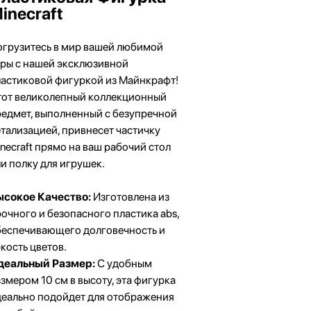
inecraft
огрузитесь в мир вашей любимой
гры с нашей эксклюзивной
ластиковой фигуркой из Майнкрафт!
тот великолепный коллекционный
едмет, выполненный с безупречной
тализацией, привнесет частичку
necraft прямо на ваш рабочий стол
и полку для игрушек.
ысокое Качество:
Изготовлена из
очного и безопасного пластика abs,
беспечивающего долговечность и
кость цветов.
деальный Размер:
С удобным
змером 10 см в высоту, эта фигурка
деально подойдет для отображения