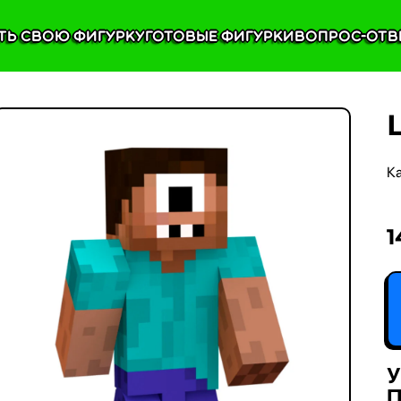
ть свою фигурку
Готовые фигурки
Вопрос-отв
К
1
У
П