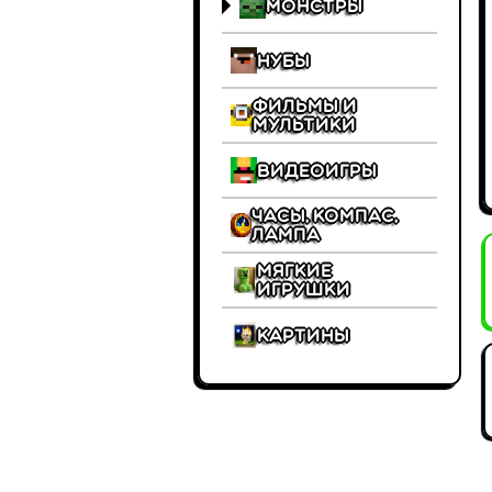
Монстры
Нубы
Фильмы и
Мультики
Видеоигры
Часы, Компас,
Лампа
Мягкие
игрушки
Картины