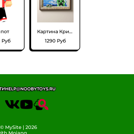
пот
Картина Крипер из Майнкрафт
 Руб
1290 Руб
ти
help@noobytoys.ru
 MySite | 2026
with Mojang