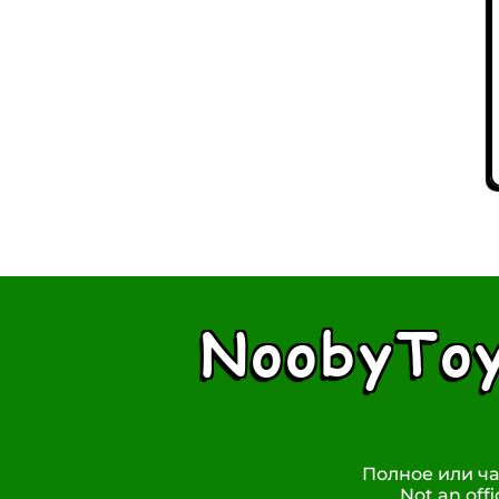
NoobyTo
Полное или ча
Not an off