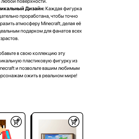
 любой поверхности.
никальный Дизайн:
Каждая фигурка
ательно проработана, чтобы точно
захстан
разить атмосферу Minecraft, делая её
еальным подарком для фанатов всех
зрастов.
бавьте в свою коллекцию эту
никальную пластиковую фигурку из
necraft и позвольте вашим любимым
ерсонажам ожить в реальном мире!