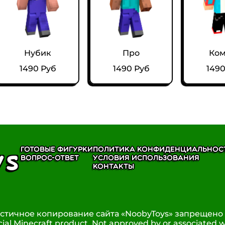
Нубик
Про
Ком
1490 Руб
1490 Руб
1490
ys
Готовые фигурки
Политика конфиденциальнос
Вопрос-ответ
Условия использования
Контакты
стичное копирование сайта «NoobyToys» запрещено ©
icial Minecraft product. Not approved by or associated 