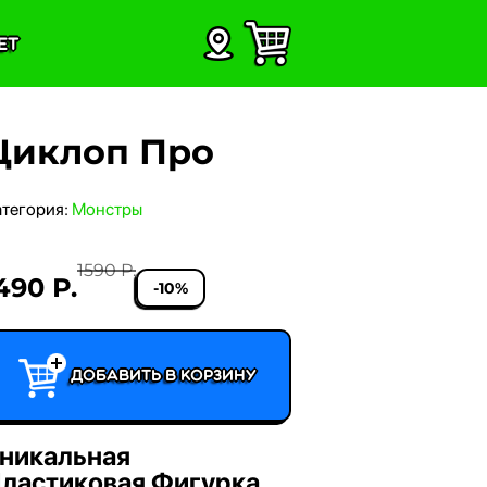
ет
Циклоп Про
атегория:
Монстры
1590 Р.
490 Р.
-10%
Добавить в корзину
никальная
ластиковая Фигурка