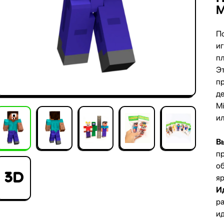
M
П
и
п
Э
пр
де
Mi
ил
В
пр
о
3D
яр
И
ра
и