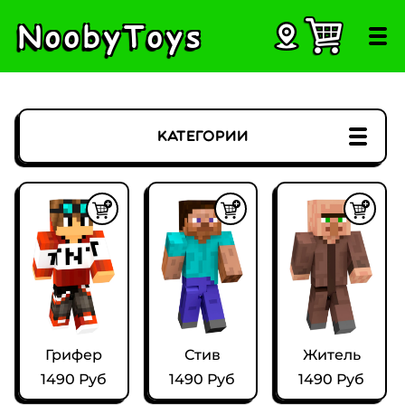
NoobyToys
Категории
Россия
Беларусь
Грифер
Стив
Житель
1490 Руб
1490 Руб
1490 Руб
Казахстан